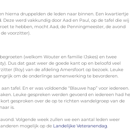
n hierna druppelden de leden naar binnen. Een kwartiertje
 Deze werd vakkundig door Aad en Paul, op de tafel die wij
groet te hebben, mocht Aad, de Penningmeester, de avond
e voorzitter).
egroeten (welkom Wouter en familie IJskes) en twee
). Dus dat gaat weer de goede kant op en beloofd veel
itter (Roy) van de afdeling Amersfoort op bezoek. Leuke
angrijk om de onderlinge samenwerking te bevorderen.
aan tafel. En er was voldoende “Blauwe hap” voor iedereen.
smaken. Leuke gespreken werden gevoerd en iedereen had he
 kort gesproken over de op te richten wandelgroep van de
aar is.
avond. Volgende week zullen we een aantal leden weer
, anderen mogelijk op de
Landelijke Veteranendag
.