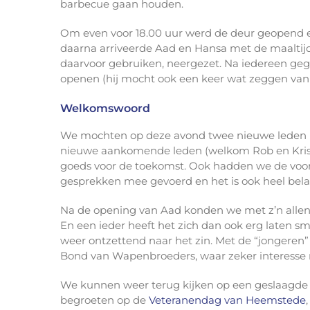
barbecue gaan houden.
Om even voor 18.00 uur werd de deur geopend e
daarna arriveerde Aad en Hansa met de maaltijd.
daarvoor gebruiken, neergezet. Na iedereen ge
openen (hij mocht ook een keer wat zeggen van d
Welkomswoord
We mochten op deze avond twee nieuwe leden b
nieuwe aankomende leden (welkom Rob en Kristy
goeds voor de toekomst. Ook hadden we de voorz
gesprekken mee gevoerd en het is ook heel bel
Na de opening van Aad konden we met z’n allen 
En een ieder heeft het zich dan ook erg laten 
weer ontzettend naar het zin. Met de “jongeren”
Bond van Wapenbroeders, waar zeker interesse n
We kunnen weer terug kijken op een geslaagde 
begroeten op de
Veteranendag van Heemstede