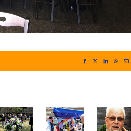
Facebook
X
LinkedIn
Whats
E
m
In Memoriam:
Veteranendag
Bram van
Heemstede