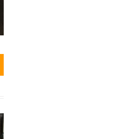
App
-
ail