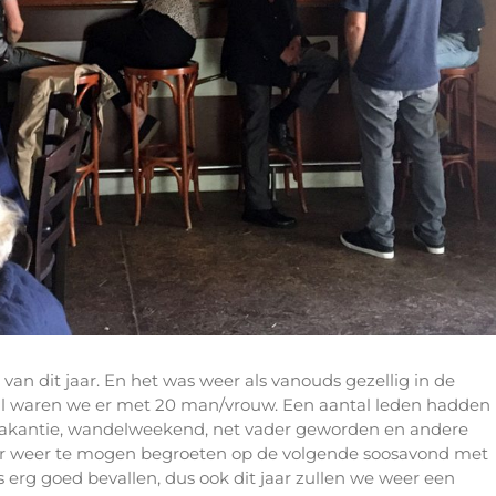
an dit jaar. En het was weer als vanouds gezellig in de
taal waren we er met 20 man/vrouw. Een aantal leden hadden
vakantie, wandelweekend, net vader geworden en andere
r weer te mogen begroeten op de volgende soosavond met
s erg goed bevallen, dus ook dit jaar zullen we weer een