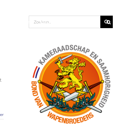
Zoeken
Activiteiten
Nieuws
Wandelgroep
naar:
t
er