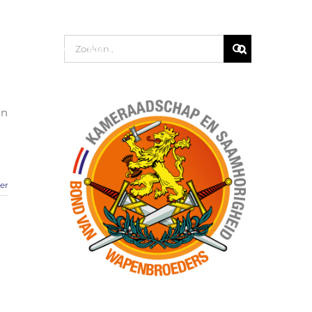
Zoeken
Activiteiten
Nieuws
Wandelgroep
naar:
in
er