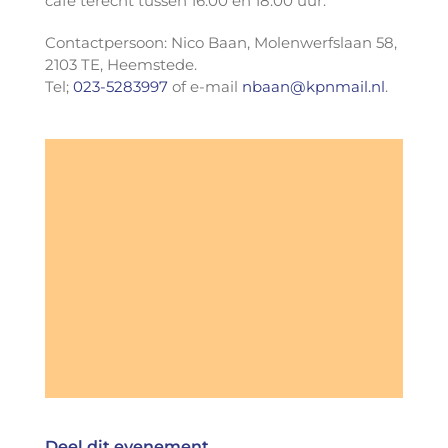
café terecht tussen 16.00 en 18.00 uur.
Contactpersoon: Nico Baan, Molenwerfslaan 58,
2103 TE, Heemstede.
Tel;
023-5283997
of e-mail
nbaan@kpnmail.nl
.
Deel dit evenement