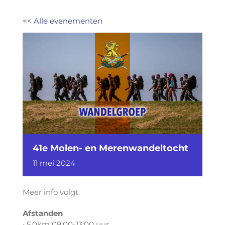
<< Alle evenementen
41e Molen- en Merenwandeltocht
11
mei
2024
Meer info volgt.
Afstanden
• 5,0km 09:00-13:00 uur