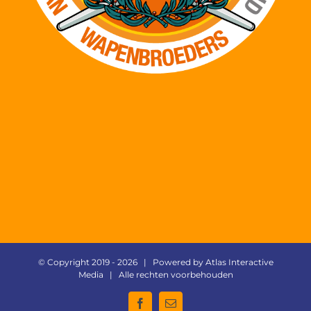
© Copyright 2019 -
2026 | Powered by
Atlas Interactive
Media
| Alle rechten voorbehouden
Facebook
E-